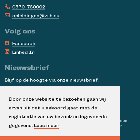
0570-760002
opleidingen@vth.nu
Volg ons
Facebook
Linked In
Nieuwsbrief
Blijf op de hoogte via onze nieuwsbrief.
Aanmelden
Door onze website te bezoeken gaan wij
ervan uit dat u akkoord gaat met de
registratie van uw bezoek en ingevoerde
© 2026 Ella Vogelaar Academie
|
Algemene voorwaarden
gegevens.
Lees meer
|
Disclaimer
|
Privacy verklaring
|
KvK-nummer:
08187397
Een product van
Meaningful Matters
|
Technische