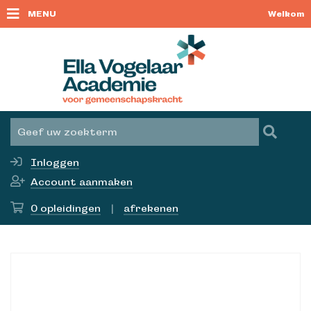
MENU
Welkom
Inloggen
Account aanmaken
0
opleidingen
|
afrekenen