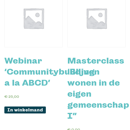
Webinar
Masterclass
‘Communitybuilding
‘Blijven
a la ABCD’
wonen in de
eigen
€
25,00
gemeenschap
In winkelmand
I”
€
0,00