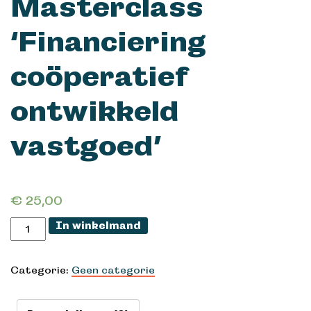
Masterclass
‘Financiering
coöperatief
ontwikkeld
vastgoed’
€
25,00
In winkelmand
Online
Masterclass
‘Financiering
Categorie:
Geen categorie
coöperatief
ontwikkeld